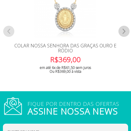
COLAR NOSSA SENHORA DAS GRAÇAS OURO E
RÓDIO
R$
369,00
em até 6x de
R$
61,50
sem juros
Ou
R$
369,00
à vista
FIQUE POR DENTRO DAS OFERTAS
ASSINE NOSSA NEWS