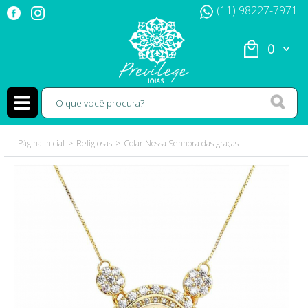
(11) 98227-7971
0
Página Inicial
Religiosas
Colar Nossa Senhora das graças