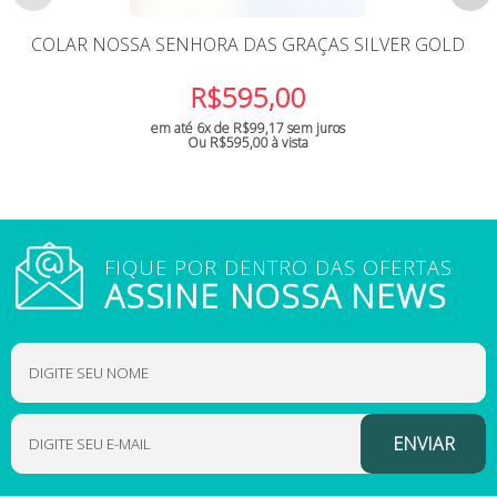
COLAR NOSSA SENHORA DAS GRAÇAS SILVER GOLD
R$
595,00
em até 6x de
R$
99,17
sem juros
Ou
R$
595,00
à vista
FIQUE POR DENTRO DAS OFERTAS
ASSINE NOSSA NEWS