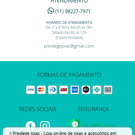
ATENDIMENTO
(11) 98227-7971
HORÁRIO DE ATENDIMENTO
De 2ª a 6ª feira das 8h às 18h
Sábado das 8h às 12h
(Exceto Feriados)
previlegejoias@gmail.com
FORMAS DE PAGAMENTO
REDES SOCIAIS
SEGURANÇA
A
Previlege Joias - Loja on-line de joias e acessórios em