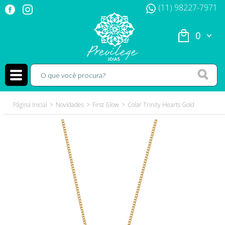
(11) 98227-7971
0
Página Inicial
Novidades
First Glow
Colar Trinity Hearts Gold