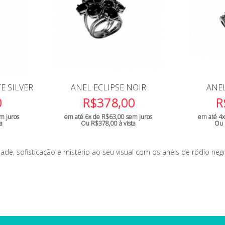
E SILVER
ANEL ECLIPSE NOIR
ANEL
0
R$
378,00
R
m juros
em até 6x de
R$
63,00
sem juros
em até 4
ta
Ou
R$
378,00
à vista
Ou
e, sofisticação e mistério ao seu visual com os anéis de ródio neg