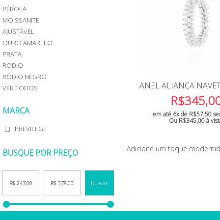
MOISSANITE
R$200
PÉROLA
RÓDIO
AMARELO
R$200
NEGRO
PRATA
MOISSANITE
a
VER
RÓDIO
AJUSTÁVEL
R$
TODOS
NEGRO
500
OURO AMARELO
VER
R$500
PRATA
TODOS
a
RODIO
COLARES
R$700
RÓDIO NEGRO
Acima
COLAR
ANEL ALIANÇA NAVET
VER TODOS
R$700
SOLITÁRIO
R$
345,0
COLAR
RIVIERA
MARCA
em até 6x de
R$
57,50
se
COLAR
Ou
R$
345,00
à vis
PINGENTE
PREVILEGE
COLAR
CORRENTE
Adicione um toque modernidad
BUSQUE POR PREÇO
LONGO
CHOCKER
ESCAPULÁRIO
Buscar
COLAR
PÉROLA