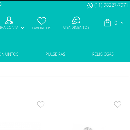
0
(11) 98227-7971
0
NHA CONTA
ATENDIMENTOS
FAVORITOS
ONJUNTOS
PULSEIRAS
RELIGIOSAS