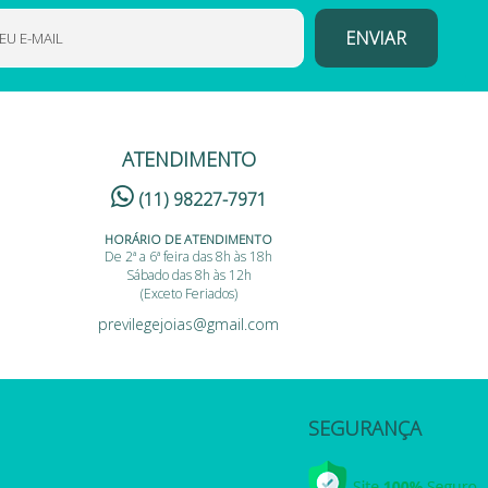
ATENDIMENTO
(11) 98227-7971
HORÁRIO DE ATENDIMENTO
De 2ª a 6ª feira das 8h às 18h
Sábado das 8h às 12h
(Exceto Feriados)
previlegejoias@gmail.com
SEGURANÇA