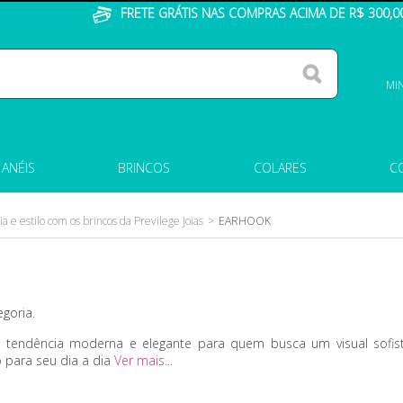
FRETE GRÁTIS NAS COMPRAS ACIMA DE R$ 300,0
MI
ANÉIS
BRINCOS
COLARES
C
a e estilo com os brincos da Previlege Joias
EARHOOK
goria.
a tendência moderna e elegante para quem busca um visual sofist
 para seu dia a dia
Ver mais...