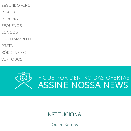
MOISSANITE
R$200
SEGUNDO FURO
RÓDIO
AMARELO
R$200
NEGRO
PRATA
PÉROLA
a
VER
RÓDIO
PIERCING
R$
TODOS
NEGRO
500
PEQUENOS
VER
R$500
LONGOS
TODOS
a
OURO AMARELO
COLARES
R$700
PRATA
Acima
COLAR
RÓDIO NEGRO
R$700
SOLITÁRIO
VER TODOS
COLAR
RIVIERA
COLAR
PINGENTE
FIQUE POR DENTRO DAS OFERTAS
COLAR
ASSINE NOSSA NEWS
CORRENTE
LONGO
CHOCKER
ESCAPULÁRIO
COLAR
INSTITUCIONAL
PÉROLA
Quem Somos