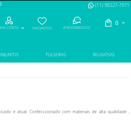
0
(11) 98227-7971
0
NHA CONTA
ATENDIMENTOS
FAVORITOS
ONJUNTOS
PULSEIRAS
RELIGIOSAS
icado e atual. Confecccionado com materiais de alta qualidade ,