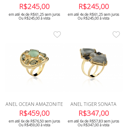
R$
245,00
R$
245,00
em até 4x de
R$
61,25
sem juros
em até 4x de
R$
61,25
sem juros
Ou
R$
245,00
à vista
Ou
R$
245,00
à vista
ANEL OCEAN AMAZONITE
ANEL TIGER SONATA
R$
459,00
R$
347,00
em até 6x de
R$
76,50
sem juros
em até 6x de
R$
57,83
sem juros
Ou
R$
459,00
à vista
Ou
R$
347,00
à vista