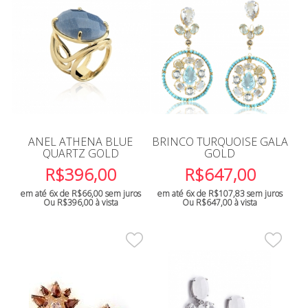
ANEL ATHENA BLUE
BRINCO TURQUOISE GALA
QUARTZ GOLD
GOLD
R$
396,00
R$
647,00
em até 6x de
R$
66,00
sem juros
em até 6x de
R$
107,83
sem juros
Ou
R$
396,00
à vista
Ou
R$
647,00
à vista