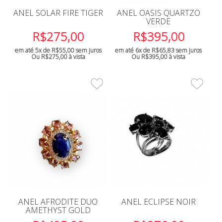
ANEL SOLAR FIRE TIGER
ANEL OASIS QUARTZO
VERDE
R$
275,00
R$
395,00
em até 5x de
R$
55,00
sem juros
em até 6x de
R$
65,83
sem juros
Ou
R$
275,00
à vista
Ou
R$
395,00
à vista
ANEL AFRODITE DUO
ANEL ECLIPSE NOIR
AMETHYST GOLD