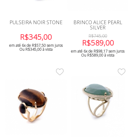
PULSEIRA NOIR STONE
BRINCO ALICE PEARL
SILVER
R$
345,00
R$
745,00
R$
589,00
em até 6x de
R$
57,50
sem juros
Ou
R$
345,00
à vista
em até 6x de
R$
98,17
sem juros
Ou
R$
589,00
à vista