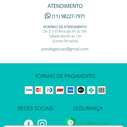
ATENDIMENTO
(11) 98227-7971
HORÁRIO DE ATENDIMENTO
De 2ª a 6ª feira das 8h às 18h
Sábado das 8h às 12h
(Exceto Feriados)
previlegejoias@gmail.com
FORMAS DE PAGAMENTO
REDES SOCIAIS
SEGURANÇA