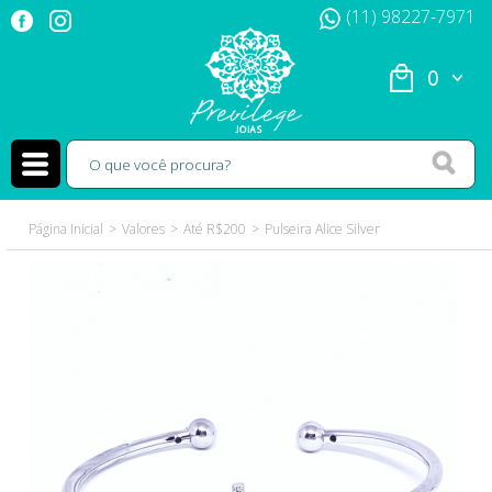
(11) 98227-7971
0
Página Inicial
Valores
Até R$200
Pulseira Alice Silver