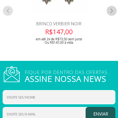
BRINCO VERBIER NOIR
R$
147,00
em até 2x de
R$
73,50
sem juros
Ou
R$
147,00
à vista
FIQUE POR DENTRO DAS OFERTAS
ASSINE NOSSA NEWS