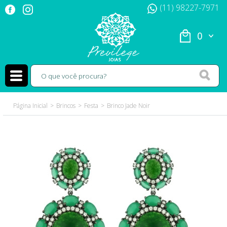
(11) 98227-7971
0
Página Inicial
Brincos
Festa
Brinco Jade Noir