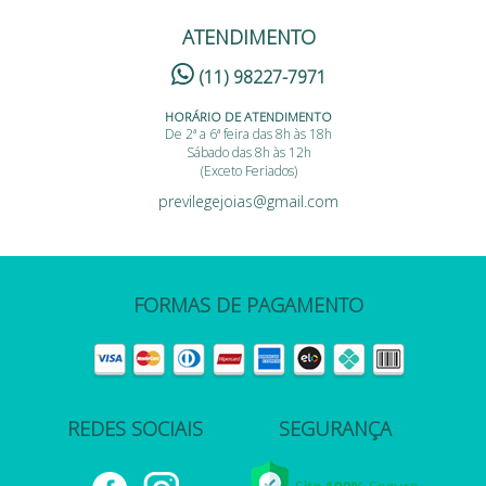
ATENDIMENTO
(11) 98227-7971
HORÁRIO DE ATENDIMENTO
De 2ª a 6ª feira das 8h às 18h
Sábado das 8h às 12h
(Exceto Feriados)
previlegejoias@gmail.com
FORMAS DE PAGAMENTO
REDES SOCIAIS
SEGURANÇA